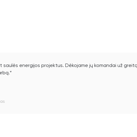
ant saulės energijos projektus. Dėkojame jų komandai už greit
arbą.“
vas