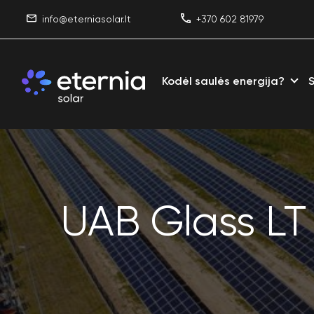
info@eterniasolar.lt
+370 602 81979
Kodėl saulės energija?
UAB Glass LT