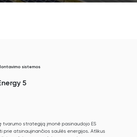
ontavimo sistemos
Energy 5
kę tvarumo strategiją įmonė pasinaudojo ES
 prie atsinaujinančios saulės energijos. Atlikus