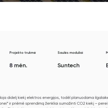
Projekto trukmė
Saulės moduliai
M
8 mėn.
Suntech
 didelį kiekį elektros energijos, todėl planuodama ilgalai
ei“ ir priėmė sprendimą ženkliai sumažinti CO2 kiekį – pereiti