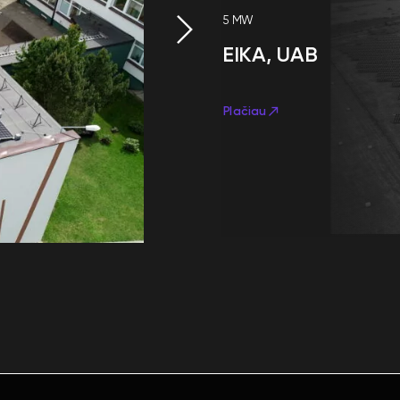
5 MW
EIKA, UAB
Plačiau