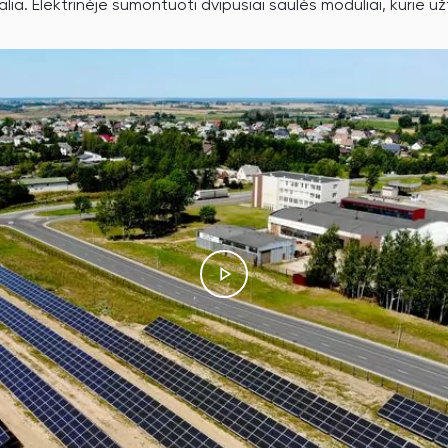
lia. Elektrinėje sumontuoti dvipusiai saulės moduliai, kurie 