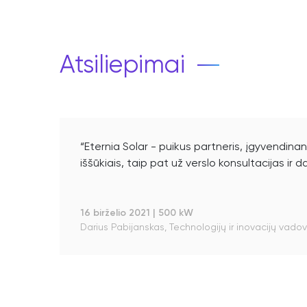
Atsiliepimai
“Eternia Solar - puikus partneris, įgyvendin
iššūkiais, taip pat už verslo konsultacijas ir d
16 birželio 2021
|
500 kW
Darius Pabijanskas, Technologijų ir inovacijų vado