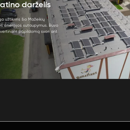
atino darželis
ga užtikrins šio Mažeikių
ros energijos sutaupymus. Buvo
įvertinant papildomą svori ant