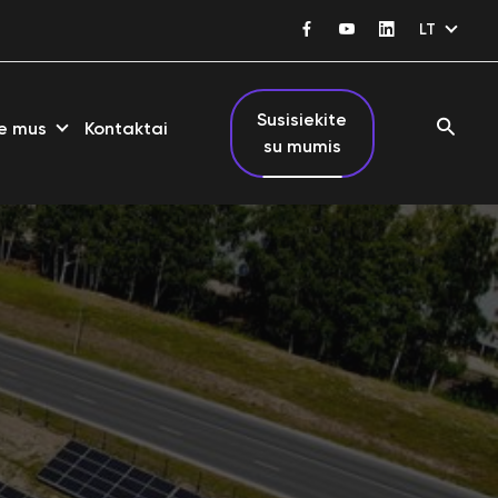
LT
Susisiekite
e mus
Kontaktai
su mumis