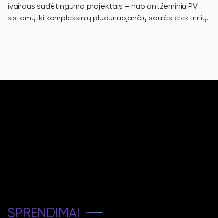
įvairaus sudėtingumo projektais – nuo antžeminių PV
sistemų iki kompleksinių plūduriuojančių saulės elektrinių.
SPRENDIMAI