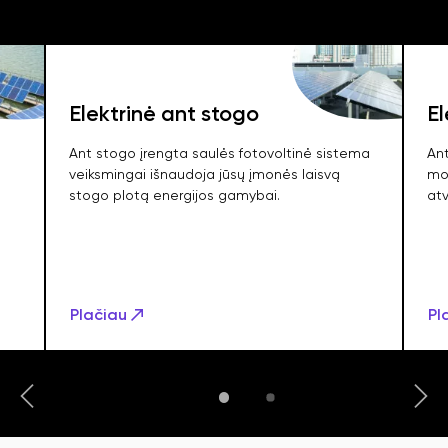
Elektrinė ant stogo
El
Ant stogo įrengta saulės fotovoltinė sistema
An
veiksmingai išnaudoja jūsų įmonės laisvą
mon
stogo plotą energijos gamybai.
atv
Plačiau
Pl