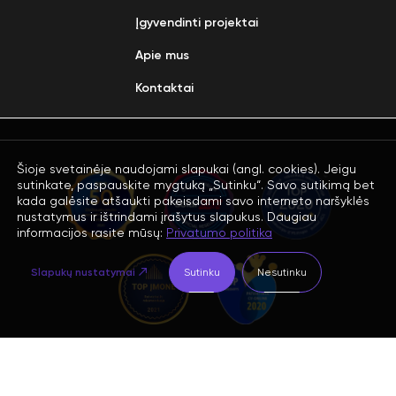
Įgyvendinti projektai
Apie mus
Kontaktai
Šioje svetainėje naudojami slapukai (angl. cookies). Jeigu
sutinkate, paspauskite mygtuką „Sutinku“. Savo sutikimą bet
kada galėsite atšaukti pakeisdami savo interneto naršyklės
nustatymus ir ištrindami įrašytus slapukus. Daugiau
informacijos rasite mūsų:
Privatumo politika
Slapukų nustatymai
Sutinku
Nesutinku
Prenumeruoti