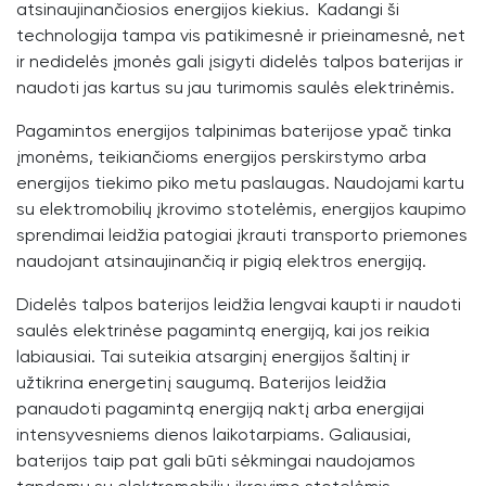
atsinaujinančiosios energijos kiekius. Kadangi ši
technologija tampa vis patikimesnė ir prieinamesnė, net
ir nedidelės įmonės gali įsigyti didelės talpos baterijas ir
naudoti jas kartus su jau turimomis saulės elektrinėmis.
Pagamintos energijos talpinimas baterijose ypač tinka
įmonėms, teikiančioms energijos perskirstymo arba
energijos tiekimo piko metu paslaugas. Naudojami kartu
su elektromobilių įkrovimo stotelėmis, energijos kaupimo
sprendimai leidžia patogiai įkrauti transporto priemones
naudojant atsinaujinančią ir pigią elektros energiją.
Didelės talpos baterijos leidžia lengvai kaupti ir naudoti
saulės elektrinėse pagamintą energiją, kai jos reikia
labiausiai. Tai suteikia atsarginį energijos šaltinį ir
užtikrina energetinį saugumą. Baterijos leidžia
panaudoti pagamintą energiją naktį arba energijai
intensyvesniems dienos laikotarpiams. Galiausiai,
baterijos taip pat gali būti sėkmingai naudojamos