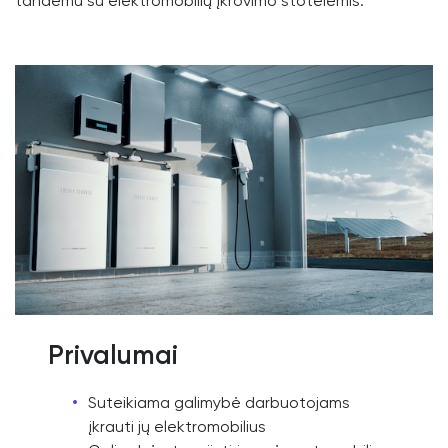
tandemu su elektromobilių įkrovimo stotelėmis.
Privalumai
Suteikiama galimybė darbuotojams
įkrauti jų elektromobilius