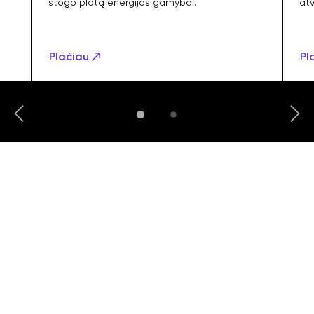
stogo plotą energijos gamybai.
atv
Plačiau
Pl