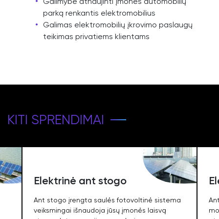
Galimybė atnaujinti įmonės automobilių
parką renkantis elektromobilius
Galimas elektromobilių įkrovimo paslaugų
teikimas privatiems klientams
KITI SPRENDIMAI
Elektrinė ant stogo
El
Ant stogo įrengta saulės fotovoltinė sistema
An
veiksmingai išnaudoja jūsų įmonės laisvą
mon