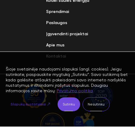
Kodėl saulės energija
Sprendimai
Paslaugos
Įgyvendinti projektai
Apie mus
Kontaktai
Šioje svetainėje naudojami slapukai (angl. cookies). Jeigu
sutinkate, paspauskite mygtuką „Sutinku“. Savo sutikimą bet
kada galėsite atšaukti pakeisdami savo interneto naršyklės
nustatymus ir ištrindami įrašytus slapukus. Daugiau
informacijos rasite mūsų:
Privatumo politika
Slapukų nustatymai
Sutinku
Nesutinku