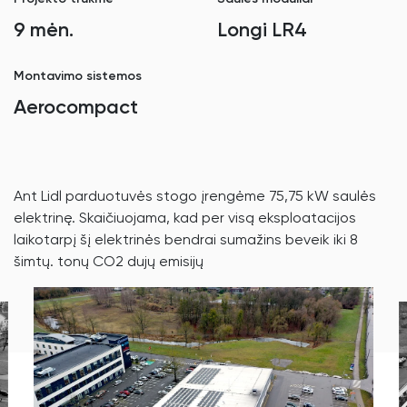
9 mėn.
Longi LR4
Montavimo sistemos
Aerocompact
Ant Lidl parduotuvės stogo įrengėme 75,75 kW saulės
elektrinę. Skaičiuojama, kad per visą eksploatacijos
laikotarpį šį elektrinės bendrai sumažins beveik iki 8
šimtų. tonų CO2 dujų emisijų