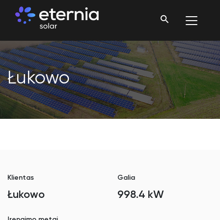
Łukowo
Klientas
Galia
Łukowo
998.4 kW
Įrengimo metai