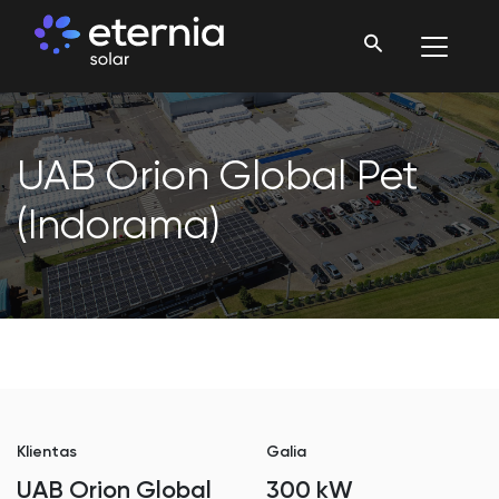
UAB Orion Global Pet
(Indorama)
Klientas
Galia
UAB Orion Global
300 kW