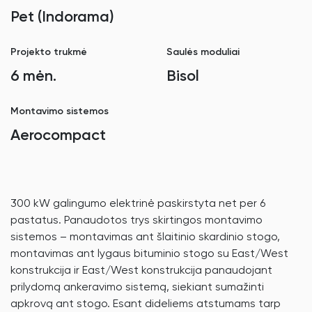
Pet (Indorama)
Projekto trukmė
Saulės moduliai
6 mėn.
Bisol
Montavimo sistemos
Aerocompact
300 kW galingumo elektrinė paskirstyta net per 6
pastatus. Panaudotos trys skirtingos montavimo
sistemos – montavimas ant šlaitinio skardinio stogo,
montavimas ant lygaus bituminio stogo su East/West
konstrukcija ir East/West konstrukcija panaudojant
prilydomą ankeravimo sistemą, siekiant sumažinti
apkrovą ant stogo. Esant dideliems atstumams tarp