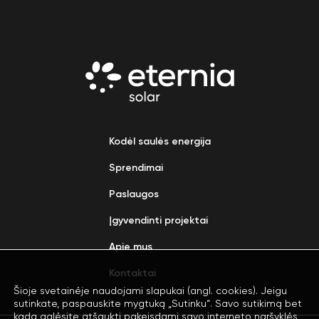
Kodėl saulės energija
Sprendimai
Paslaugos
Įgyvendinti projektai
Apie mus
Kontaktai
Šioje svetainėje naudojami slapukai (angl. cookies). Jeigu
sutinkate, paspauskite mygtuką „Sutinku“. Savo sutikimą bet
kada galėsite atšaukti pakeisdami savo interneto naršyklės