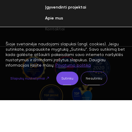
Įgyvendinti projektai
Apie mus
Kontaktai
Šioje svetainėje naudojami slapukai (angl. cookies). Jeigu
sutinkate, paspauskite mygtuką „Sutinku“. Savo sutikimą bet
kada galėsite atšaukti pakeisdami savo interneto naršyklės
nustatymus ir ištrindami įrašytus slapukus. Daugiau
informacijos rasite mūsų:
Privatumo politika
Slapukų nustatymai
Sutinku
Nesutinku
Prenumeruoti