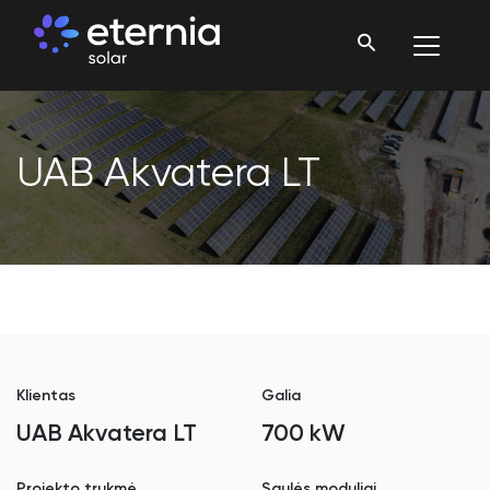
UAB Akvatera LT
Klientas
Galia
UAB Akvatera LT
700 kW
Projekto trukmė
Saulės moduliai