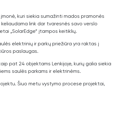
“, įmonė, kuri siekia sumažinti mados pramonės
 keliaudama link dar tvaresnės savo verslo
tai „SolarEdge“ įtampos keitiklių.
lės elektrinių ir parkų priežiūra yra raktas į
ežiūros paslaugas.
ip pat 24 objektams Lenkijoje, kurių galia siekia
iems saulės parkams ir elektrinėms.
projektu. Šiuo metu vystymo procese projektai,