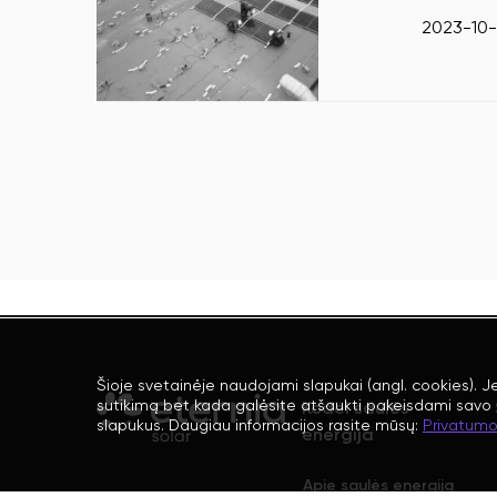
2023-10-
2023-10
2023-10-
Šioje svetainėje naudojami slapukai (angl. cookies). 
sutikimą bet kada galėsite atšaukti pakeisdami savo i
Kodėl saulės 
slapukus. Daugiau informacijos rasite mūsų:
Privatumo 
energija
Apie saulės energiją