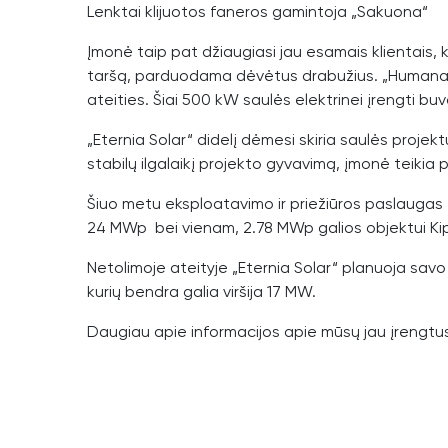
Lenktai klijuotos faneros gamintoja „Sakuona“
Įmonė taip pat džiaugiasi jau esamais klientais,
taršą, parduodama dėvėtus drabužius. „Humana LT
ateities. Šiai 500 kW saulės elektrinei įrengti b
„Eternia Solar“ didelį dėmesi skiria saulės projekt
stabilų ilgalaikį projekto gyvavimą, įmonė teikia
Šiuo metu eksploatavimo ir priežiūros paslaugas t
24 MWp bei vienam, 2.78 MWp galios objektui Kipr
Netolimoje ateityje „Eternia Solar“ planuoja sav
kurių bendra galia viršija 17 MW.
Daugiau apie informacijos apie mūsų jau įrengtu