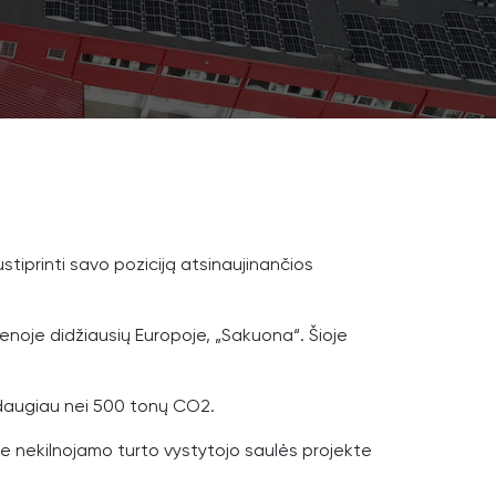
tiprinti savo poziciją atsinaujinančios
ienoje didžiausių Europoje, „Sakuona“. Šioje
 daugiau nei 500 tonų CO2.
me nekilnojamo turto vystytojo saulės projekte