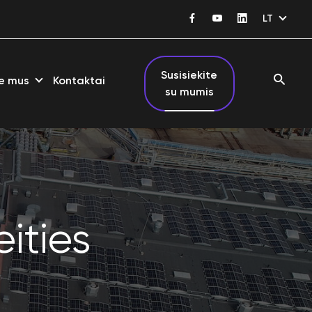
LT
Susisiekite
e mus
Kontaktai
su mumis
ities