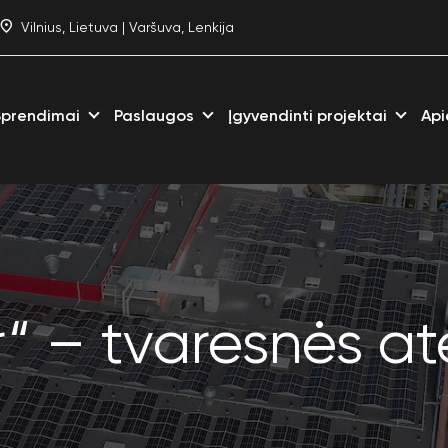
Vilnius, Lietuva | Varšuva, Lenkija
Sprendimai
Paslaugos
Įgyvendinti projektai
Api
r“ – tvaresnės ate