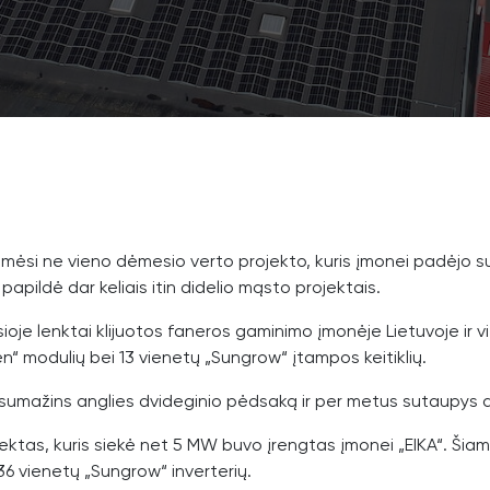
ėmėsi ne vieno dėmesio verto projekto, kuris įmonei padėjo sus
papildė dar keliais itin didelio mąsto projektais.
sioje lenktai klijuotos faneros gaminimo įmonėje Lietuvoje ir v
n“ modulių bei 13 vienetų „Sungrow“ įtampos keitiklių.
i sumažins anglies dvideginio pėdsaką ir per metus sutaupys
jektas, kuris siekė net 5 MW buvo įrengtas įmonei „EIKA“. Šia
36 vienetų „Sungrow“ inverterių.