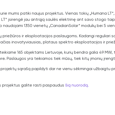
 kurie mums patiki naujus projektus. Vienas tokių „Humana LT
“ įsirengė jau antrąją saulės elektrinę ant savo stogo taip
uvo naudojami 1350 vienetų „CanadianSolar“ modulių bei 5 viene
ų priežiūros ir eksploatacijos paslaugoms. Kadangi reguliari sau
 pačias inovatyviausias, plataus spektro eksploatacijos ir pri
eikiame 165 objektams Lietuvoje, kurių bendra galia 49 MW, ta
e. Paslaugos yra teikiamos tiek mūsų, tiek kitų įmonių įrengt
o projektų sąrašą papildyti dar ne vienu sėkmingai užbaigtu 
s projektus galite rasti paspaudus
šią nuorodą.