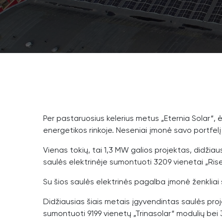
Per pastaruosius kelerius metus „Eternia Solar“, 
energetikos rinkoje. Neseniai įmonė savo portfelį 
Vienas tokių, tai 1,3 MW galios projektas, didžiau
saulės elektrinėje sumontuoti 3209 vienetai „Rise
Su šios saulės elektrinės pagalba įmonė ženklia
Didžiausias šiais metais įgyvendintas saulės pro
sumontuoti 9199 vienetų „Trinasolar“ modulių bei 