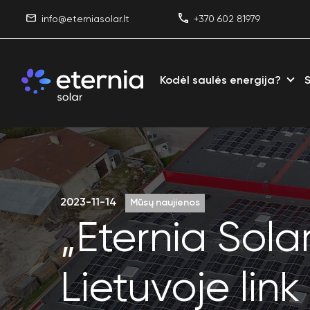
info@eterniasolar.lt
+370 602 81979
Kodėl saulės energija?
2023-11-14
Mūsų naujienos
„Eternia Sola
Lietuvoje link