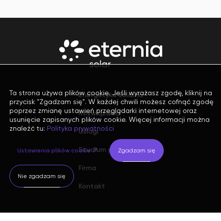
Ta strona używa plików cookie. Jeśli wyrażasz zgodę, kliknij na
Energetyka solarna
przycisk "Zgadzam się". W każdej chwili możesz cofnąć zgodę
poprzez zmianę ustawień przeglądarki internetowej oraz
Rozwiązania
usunięcie zapisanych plików cookie. Więcej informacji można
znaleźć tu:
Polityka prywatności
Usługi
Studium przypadku
Ustawienia plików cookie
Zgadzam się
Firma
Nie zgadzam się
Kontakt