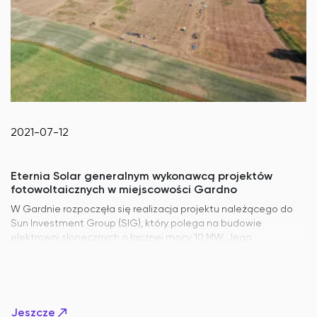
2021-07-12
Eternia Solar generalnym wykonawcą projektów
fotowoltaicznych w miejscowości Gardno
o
W Gardnie rozpoczęła się realizacja projektu należącego do
Sun Investment Group (SIG), który polega na budowie
elektrowni słonecznych o łącznej mocy 10 MW. Jego
generalnym wykonawcą jest Eternia Solar, a celem prac jest
przekształcenie obszaru 16,52 ha w farmę fotowoltaiczną,
pokrytą 22 060 modułami słonecznymi. Rozwiązanie to pozwoli
zaoszczędzić około 10 023,91 ton emisji CO2 rocznie i umożliwi
dostarczanie energii elektrycznej nawet do 3 174 gospodarstw
Jeszcze