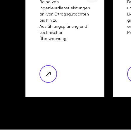
Reihe von
B
Ingenieurdienstleistungen
u
an, von Ertragsgutachten
L
bis hin zu
g
Ausführungsplanung und
e
technischer
P
Überwachung.