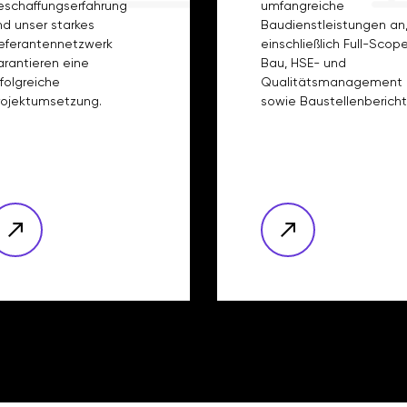
eschaffungserfahrung
umfangreiche
nd unser starkes
Baudienstleistungen an
ieferantennetzwerk
einschließlich Full-Scop
arantieren eine
Bau, HSE- und
rfolgreiche
Qualitätsmanagement
rojektumsetzung.
sowie Baustellenbericht