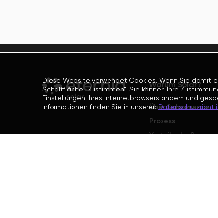
Diese Website verwendet Cookies. Wenn Sie damit einv
Warum Solar?
Schaltfläche "Zustimmen". Sie können Ihre Zustimmung
Einstellungen Ihres Internetbrowsers ändern und gesp
Über Solarenergie
Informationen finden Sie in unserer:
Datenschutzrichtli
Prozess
Vorteile der Solaren
Auswirkungen auf di
Zukunftsaussichten