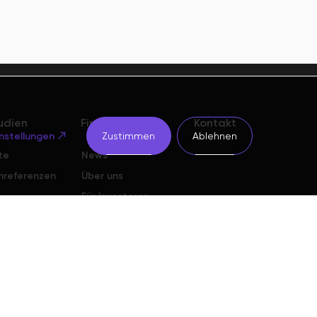
tudien
Firma
Kontakt
nstellungen
Zustimmen
Ablehnen
te
News
nreferenzen
Über uns
Für Investoren
Team
Karriere