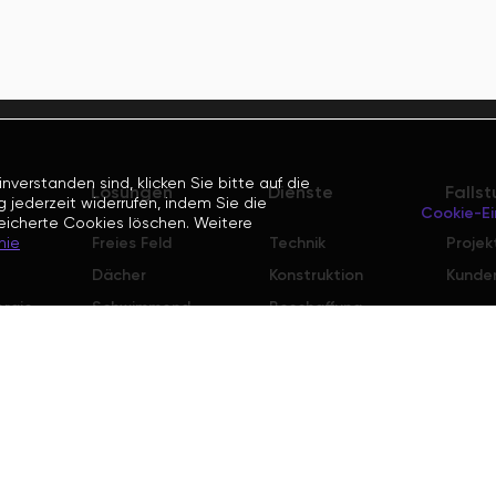
erstanden sind, klicken Sie bitte auf die
Lösungen
Dienste
Falls
 jederzeit widerrufen, indem Sie die
Cookie-Ei
eicherte Cookies löschen. Weitere
Freies Feld
Technik
Projek
nie
Dächer
Konstruktion
Kunde
ergie
Schwimmend
Beschaffung
e Umwelt
Lagerung
O&M allgemein
EV-Ladung