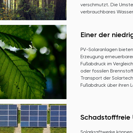
verschmutzt. Die Umstell
verbrauchbares Wasser
Einer der nied
PV-Solaranlagen bieten 
Erzeugung erneuerbarer
Fußabdruck im Vergleic
oder fossilen Brennstof
Transport der Solartech
Fußabdruck über ihren L
Schadstofffrei
Solarkraftwerke können 