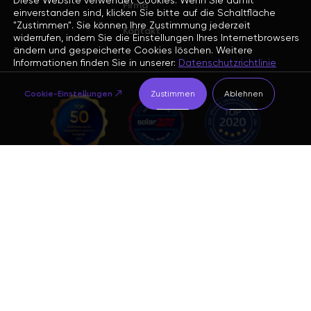
Diese Website verwendet Cookies. Wenn Sie damit
Firma
einverstanden sind, klicken Sie bitte auf die Schaltfläche
"Zustimmen". Sie können Ihre Zustimmung jederzeit
Kontakt
widerrufen, indem Sie die Einstellungen Ihres Internetbrowsers
ändern und gespeicherte Cookies löschen. Weitere
Informationen finden Sie in unserer:
Datenschutzrichtlinie
Cookie-Einstellungen
Zustimmen
Ablehnen
Subscribe