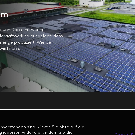
am
neuen Dach mit wenig
larkraftwerk so ausgelegt, dass
enge produziert. Wie bei
ird auch...
erstanden sind, klicken Sie bitte auf die
 jederzeit widerrufen, indem Sie die